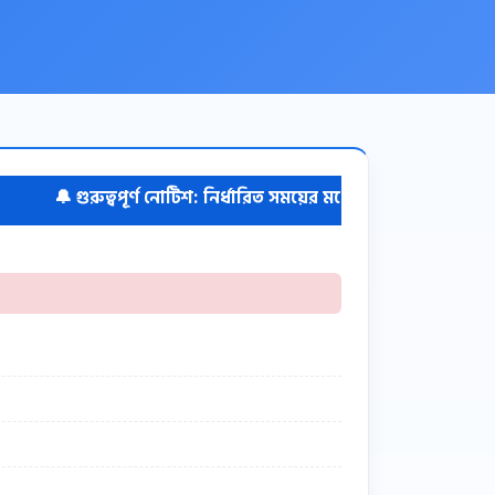
🔔 গুরুত্বপূর্ণ নোটিশ: নির্ধারিত সময়ের মধ্যে ফর্ম পূরণ সম্পন্ন করুন।