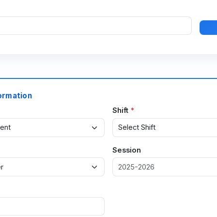
ormation
Shift
Session