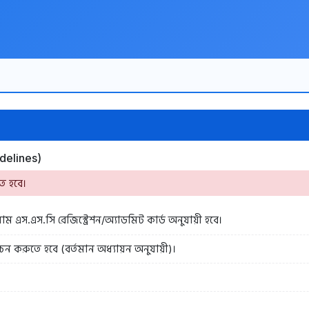
idelines)
ে হবে।
াম এস.এস.সি রেজিস্ট্রেশন/অ্যাডমিট কার্ড অনুযায়ী হবে।
চন করুতে হবে (বর্তমান অধ্যায়ন অনুযায়ী)।