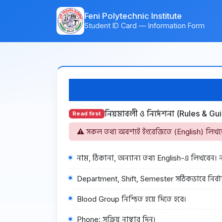
Feni Polytechnic Institute
Student ID Card — Information Form
নিয়মাবলী ও নির্দেশনা (Rules & Gu
Read first
⚠️ সকল তথ্য অবশ্যই ইংরেজিতে (English) লিখত
নাম, ঠিকানা, অন্যান্য তথ্য English-এ লিখবেন। ন
Department, Shift, Semester সঠিকভাবে নির্বা
Blood Group নিশ্চিত হয়ে দিতে হবে।
Phone: সক্রিয় নাম্বার দিন।